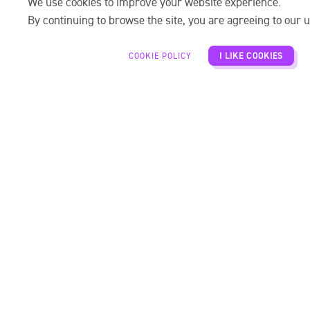
We use cookies to improve your website experience.
By continuing to browse the site, you are agreeing to our u
COOKIE POLICY
I LIKE COOKIES
4. Bún Cá Sứa
Đây là món ăn đặc trưng khó quên của Nha Trang.
Nước dùng trong, thanh ngọt, nấu từ cá tươi. Cá