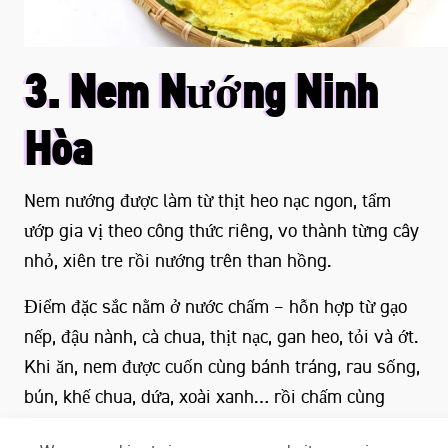
3. Nem Nướng Ninh
Hòa
Nem nướng được làm từ thịt heo nạc ngon, tẩm
ướp gia vị theo công thức riêng, vo thành từng cây
nhỏ, xiên tre rồi nướng trên than hồng.
Điểm đặc sắc nằm ở nước chấm – hỗn hợp từ gạo
nếp, đậu nành, cà chua, thịt nạc, gan heo, tỏi và ớt.
Khi ăn, nem được cuốn cùng bánh tráng, rau sống,
bún, khế chua, dứa, xoài xanh… rồi chấm cùng
nước sốt béo ngậy đậm đà.