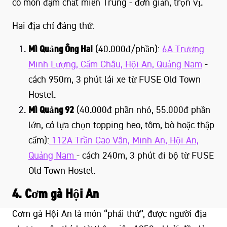
có món đậm chất miền Trung - đơn giản, trọn vị.
Hai địa chỉ đáng thử:
Mì Quảng Ông Hai
(40.000đ/phần):
6A Trương
Minh Lượng, Cẩm Châu, Hội An, Quảng Nam
-
cách 950m, 3 phút lái xe từ FUSE Old Town
Hostel.
Mì Quảng 92
(40.000đ phần nhỏ, 55.000đ phần
lớn, có lựa chọn topping heo, tôm, bò hoặc thập
cẩm):
112A Trần Cao Vân, Minh An, Hội An,
Quảng Nam
- cách 240m, 3 phút đi bộ từ FUSE
Old Town Hostel.
4. Cơm gà Hội An
Cơm gà Hội An là món “phải thử”, được người địa