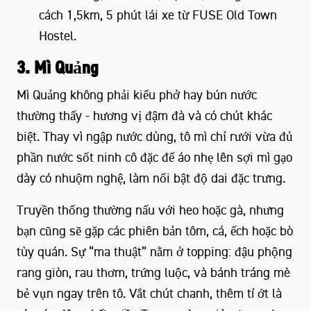
cách 1,5km, 5 phút lái xe từ FUSE Old Town
Hostel.
3. Mì Quảng
Mì Quảng không phải kiểu phở hay bún nước
thường thấy - hương vị đậm đà và có chút khác
biệt. Thay vì ngập nước dùng, tô mì chỉ rưới vừa đủ
phần nước sốt ninh cô đặc để áo nhẹ lên sợi mì gạo
dày có nhuộm nghệ, làm nổi bật độ dai đặc trưng.
Truyền thống thường nấu với heo hoặc gà, nhưng
bạn cũng sẽ gặp các phiên bản tôm, cá, ếch hoặc bò
tùy quán. Sự “ma thuật” nằm ở topping: đậu phộng
rang giòn, rau thơm, trứng luộc, và bánh tráng mè
bẻ vụn ngay trên tô. Vắt chút chanh, thêm tí ớt là