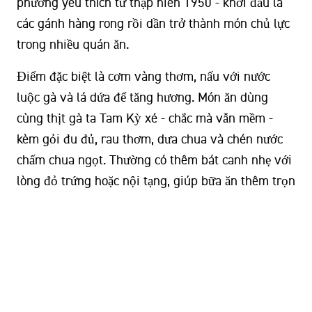
phương yêu thích từ thập niên 1950 - khởi đầu là
các gánh hàng rong rồi dần trở thành món chủ lực
trong nhiều quán ăn.
Điểm đặc biệt là cơm vàng thơm, nấu với nước
luộc gà và lá dứa để tăng hương. Món ăn dùng
cùng thịt gà ta Tam Kỳ xé - chắc mà vẫn mềm -
kèm gỏi đu đủ, rau thơm, dưa chua và chén nước
chấm chua ngọt. Thường có thêm bát canh nhẹ với
lòng đỏ trứng hoặc nội tạng, giúp bữa ăn thêm trọn
vị.
Một số quán cơm gà đáng ghé:
Cơm gà Bà Buội
(55.000đ/phần):
22 Phan Chu
Trinh, Minh An, Hội An, Quảng Nam
- cách
500m, 7 phút đi bộ từ FUSE Old Town Hostel.