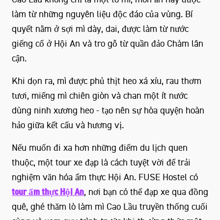
làm từ những nguyên liệu độc đáo của vùng. Bí
quyết nằm ở sợi mì dày, dai, được làm từ nước
giếng cổ ở Hội An và tro gỗ từ quần đảo Chàm lân
cận.
Khi dọn ra, mì được phủ thịt heo xá xíu, rau thơm
tươi, miếng mì chiên giòn và chan một ít nước
dùng ninh xương heo - tạo nên sự hòa quyện hoàn
hảo giữa kết cấu và hương vị.
Nếu muốn đi xa hơn những điểm du lịch quen
thuộc, một tour xe đạp là cách tuyệt vời để trải
nghiệm văn hóa ẩm thực Hội An. FUSE Hostel có
tour ẩm thực Hội An
, nơi bạn có thể đạp xe qua đồng
quê, ghé thăm lò làm mì Cao Lầu truyền thống cuối