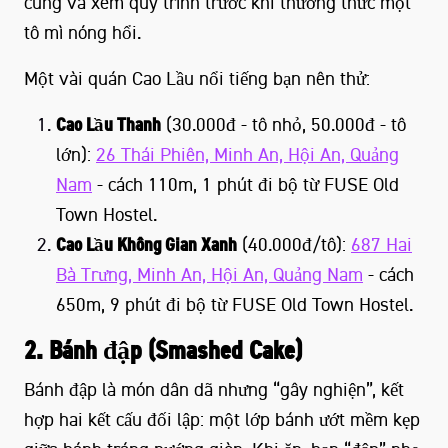
cùng và xem quy trình trước khi thưởng thức một
tô mì nóng hổi.
Một vài quán Cao Lầu nổi tiếng bạn nên thử:
Cao Lầu Thanh
(30.000đ - tô nhỏ, 50.000đ - tô
lớn):
26 Thái Phiên, Minh An, Hội An, Quảng
Nam
- cách 110m, 1 phút đi bộ từ FUSE Old
Town Hostel.
Cao Lầu Không Gian Xanh
(40.000đ/tô):
687 Hai
Bà Trưng, Minh An, Hội An, Quảng Nam
- cách
650m, 9 phút đi bộ từ FUSE Old Town Hostel.
2. Bánh đập (Smashed Cake)
Bánh đập là món dân dã nhưng “gây nghiện”, kết
hợp hai kết cấu đối lập: một lớp bánh ướt mềm kẹp