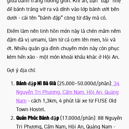
giữa bánh tráng nướng giòn. Khi ăn, bạn “đập” nhẹ
để bánh tráng vỡ ra và dính vào lớp bánh ướt bên
dưới - cái tên “bánh đập” cũng từ đây mà có.
Điểm làm nên linh hồn món này là chén mắm nêm
đậm đà vị umami, làm từ cá cơm lên men, tỏi và
ớt. Nhiều quán gia đình chuyên món này còn phục
kèm hến xào - một món khoái khẩu khác ở Hội An.
Gợi ý địa chỉ:
Bánh đập Nì Bà Già
(25.000–50.000đ/phần):
34
Nguyễn Tri Phương, Cẩm Nam, Hội An, Quảng
Nam
- cách 1,3km, 4 phút lái xe từ FUSE Old
Town Hostel.
Quán Phúc Bánh đập
(17.000đ/phần): 88 Nguyễn
Tri Phương, Cẩm Nam, Hội An, Quảng Nam -