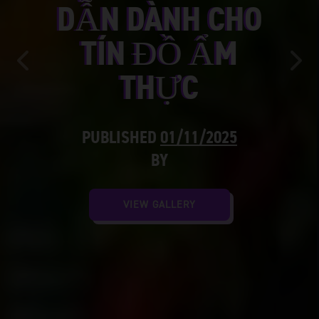
DẪN DÀNH CHO
TÍN ĐỒ ẨM
Previous
Nex
THỰC
PUBLISHED
01/11/2025
BY
VIEW GALLERY